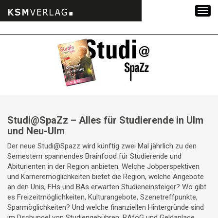
Zum
Inhalt
springen
Studi@SpaZz – Alles für Studierende in Ulm
und Neu-Ulm
Der neue Studi@Spazz wird künftig zwei Mal jährlich zu den
Semestern spannendes Brainfood für Studierende und
Abiturienten in der Region anbieten. Welche Jobperspektiven
und Karrieremöglichkeiten bietet die Region, welche Angebote
an den Unis, FHs und BAs erwarten Studieneinsteiger? Wo gibt
es Freizeitmöglichkeiten, Kulturangebote, Szenetreffpunkte,
Sparmöglichkeiten? Und welche finanziellen Hintergründe sind
im Dschungel von Studiengebühren, BAföG und Geldanlage