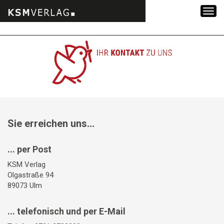
Zum
Inhalt
springen
Sie erreichen uns...
... per Post
KSM Verlag
Olgastraße 94
89073 Ulm
... telefonisch und per E-Mail