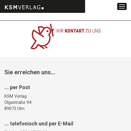
Zum
Inhalt
springen
Sie erreichen uns...
... per Post
KSM Verlag
Olgastraße 94
89073 Ulm
... telefonisch und per E-Mail