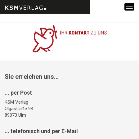
Zum
Inhalt
springen
Sie erreichen uns...
... per Post
KSM Verlag
Olgastraße 94
89073 Ulm
... telefonisch und per E-Mail