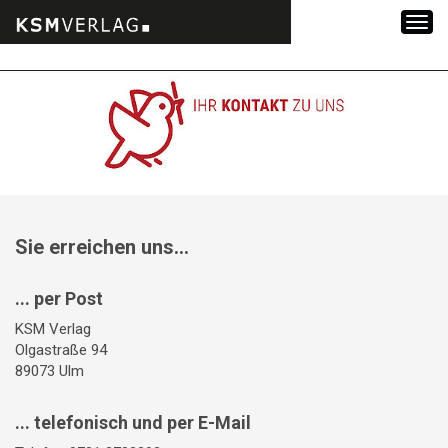
Zum
Inhalt
springen
Sie erreichen uns...
... per Post
KSM Verlag
Olgastraße 94
89073 Ulm
... telefonisch und per E-Mail