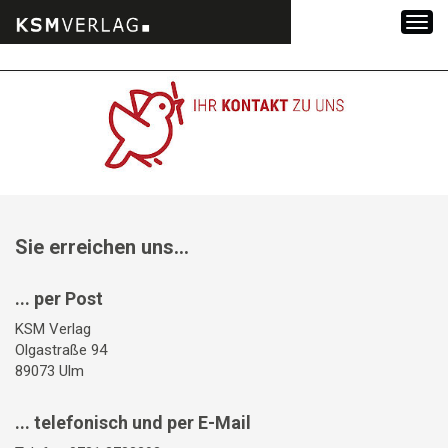
Zum
Inhalt
springen
Sie erreichen uns...
... per Post
KSM Verlag
Olgastraße 94
89073 Ulm
... telefonisch und per E-Mail