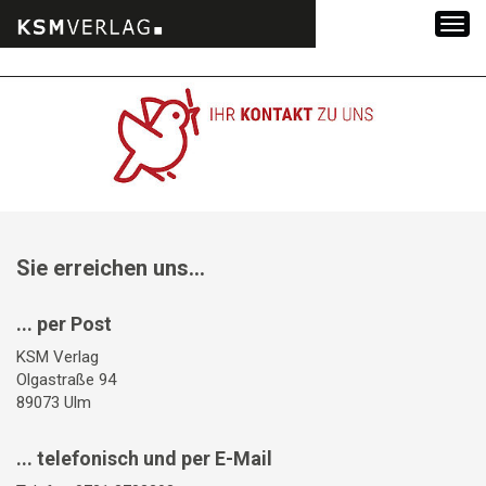
Zum
Inhalt
springen
Sie erreichen uns...
... per Post
KSM Verlag
Olgastraße 94
89073 Ulm
... telefonisch und per E-Mail