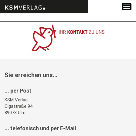
Zum
Inhalt
springen
Sie erreichen uns...
... per Post
KSM Verlag
Olgastraße 94
89073 Ulm
... telefonisch und per E-Mail