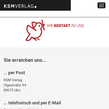
Zum
Inhalt
springen
Sie erreichen uns...
... per Post
KSM Verlag
Olgastraße 94
89073 Ulm
... telefonisch und per E-Mail