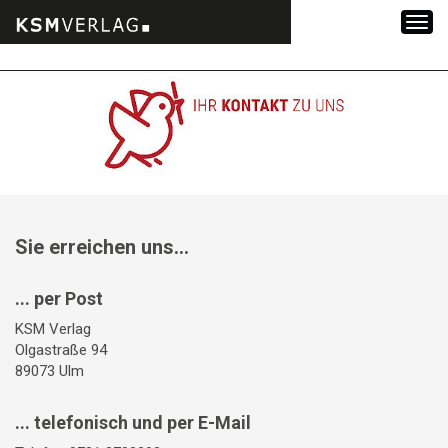
Zum
Inhalt
springen
Sie erreichen uns...
... per Post
KSM Verlag
Olgastraße 94
89073 Ulm
... telefonisch und per E-Mail