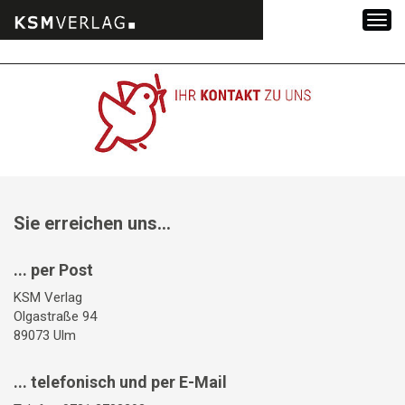
Zum
Inhalt
springen
Sie erreichen uns...
... per Post
KSM Verlag
Olgastraße 94
89073 Ulm
... telefonisch und per E-Mail