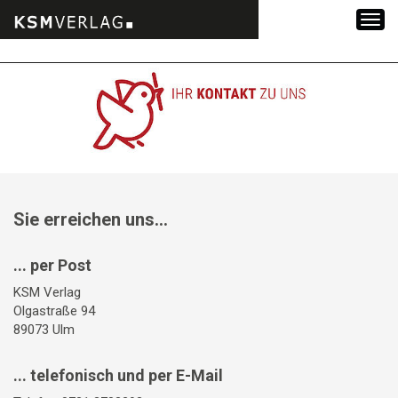
Zum
Inhalt
springen
Sie erreichen uns...
... per Post
KSM Verlag
Olgastraße 94
89073 Ulm
... telefonisch und per E-Mail