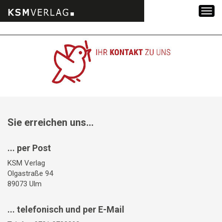
Zum
Inhalt
springen
Sie erreichen uns...
... per Post
KSM Verlag
Olgastraße 94
89073 Ulm
... telefonisch und per E-Mail