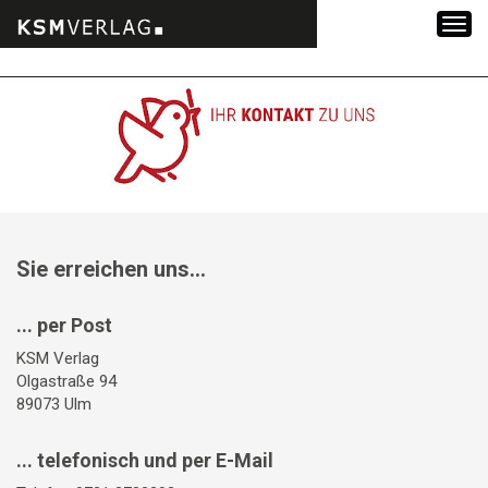
Zum
Inhalt
springen
Sie erreichen uns...
... per Post
KSM Verlag
Olgastraße 94
89073 Ulm
... telefonisch und per E-Mail