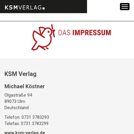
Zum
Inhalt
springen
KSM Verlag
Michael Köstner
Olgastraße 94
89073 Ulm
Deutschland
Telefon: 0731 3783293
Telefax: 0731 3783299
www.ksm-verlag.de