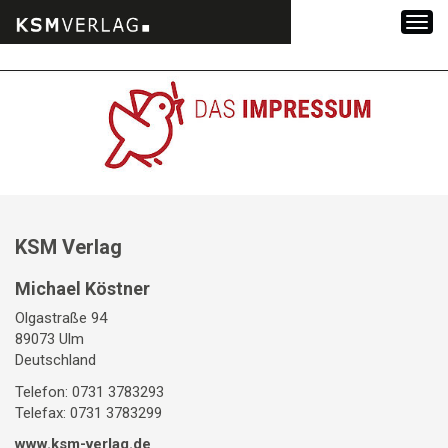
Zum
Inhalt
springen
KSM Verlag
Michael Köstner
Olgastraße 94
89073 Ulm
Deutschland
Telefon: 0731 3783293
Telefax: 0731 3783299
www.ksm-verlag.de