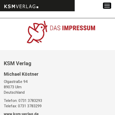
Zum
Inhalt
springen
KSM Verlag
Michael Köstner
Olgastraße 94
89073 Ulm
Deutschland
Telefon: 0731 3783293
Telefax: 0731 3783299
www.ksm-verlag.de