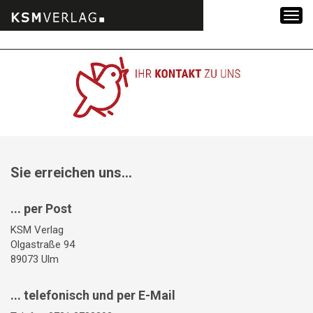
Zum
Inhalt
springen
Sie erreichen uns...
... per Post
KSM Verlag
Olgastraße 94
89073 Ulm
... telefonisch und per E-Mail