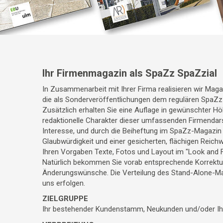
Ihr Firmenmagazin als SpaZz SpaZzial
In Zusammenarbeit mit Ihrer Firma realisieren wir Mag
die als Sonderveröffentlichungen dem regulären SpaZz
Zusätzlich erhalten Sie eine Auflage in gewünschter H
redaktionelle Charakter dieser umfassenden Firmendars
Interesse, und durch die Beiheftung im SpaZz-Magazin p
Glaubwürdigkeit und einer gesicherten, flächigen Reich
Ihren Vorgaben Texte, Fotos und Layout im "Look and 
Natürlich bekommen Sie vorab entsprechende Korrektura
Änderungswünsche. Die Verteilung des Stand-Alone-Ma
uns erfolgen.
ZIELGRUPPE
Ihr bestehender Kundenstamm, Neukunden und/oder Ihre