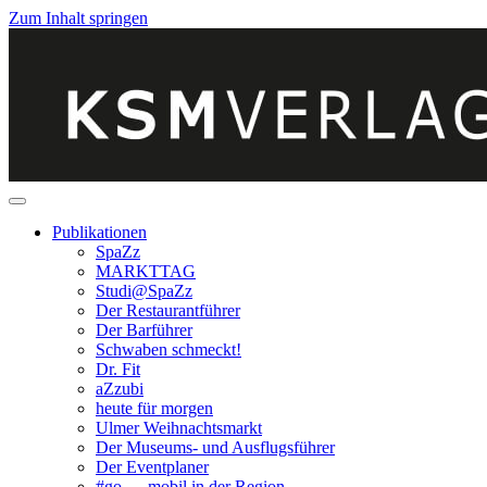
Zum Inhalt springen
Publikationen
SpaZz
MARKTTAG
Studi@SpaZz
Der Restaurantführer
Der Barführer
Schwaben schmeckt!
Dr. Fit
aZzubi
heute für morgen
Ulmer Weihnachtsmarkt
Der Museums- und Ausflugsführer
Der Eventplaner
#go … mobil in der Region