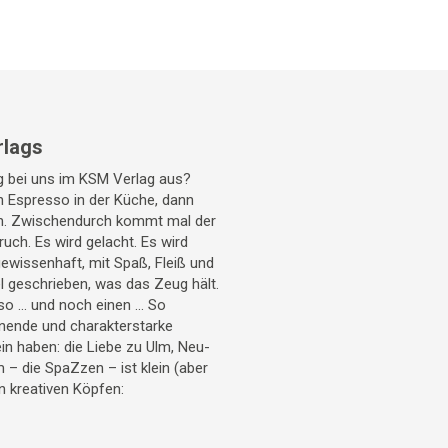
rlags
ag bei uns im KSM Verlag aus?
en Espresso in der Küche, dann
h. Zwischendurch kommt mal der
uch. Es wird gelacht. Es wird
gewissenhaft, mit Spaß, Fleiß und
l geschrieben, was das Zeug hält.
o ... und noch einen ... So
nende und charakterstarke
ein haben: die Liebe zu Ulm, Neu-
– die SpaZzen – ist klein (aber
n kreativen Köpfen: