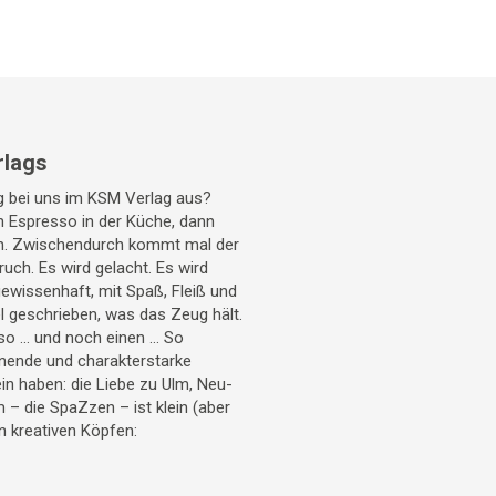
rlags
ag bei uns im KSM Verlag aus?
en Espresso in der Küche, dann
h. Zwischendurch kommt mal der
uch. Es wird gelacht. Es wird
gewissenhaft, mit Spaß, Fleiß und
l geschrieben, was das Zeug hält.
o ... und noch einen ... So
nende und charakterstarke
ein haben: die Liebe zu Ulm, Neu-
– die SpaZzen – ist klein (aber
n kreativen Köpfen: