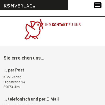
Zum
Inhalt
springen
Sie erreichen uns...
... per Post
KSM Verlag
Olgastraße 94
89073 Ulm
... telefonisch und per E-Mail