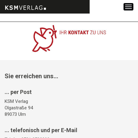
Zum
Inhalt
springen
Sie erreichen uns...
... per Post
KSM Verlag
Olgastraße 94
89073 Ulm
... telefonisch und per E-Mail