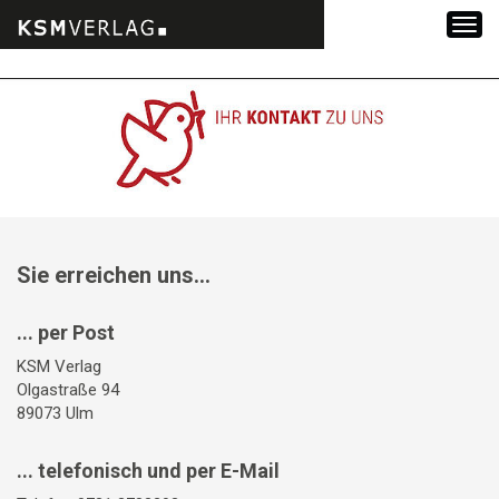
Zum
Inhalt
springen
Sie erreichen uns...
... per Post
KSM Verlag
Olgastraße 94
89073 Ulm
... telefonisch und per E-Mail