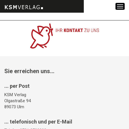
Zum
Inhalt
springen
Sie erreichen uns...
... per Post
KSM Verlag
Olgastraße 94
89073 Ulm
... telefonisch und per E-Mail