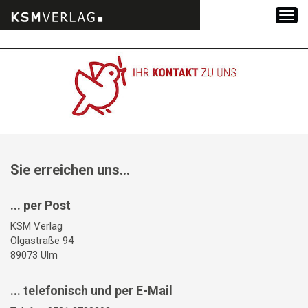
Zum
Inhalt
springen
Sie erreichen uns...
... per Post
KSM Verlag
Olgastraße 94
89073 Ulm
... telefonisch und per E-Mail