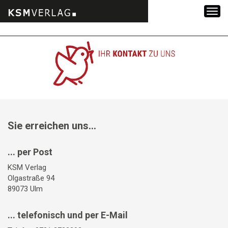
Zum
Inhalt
springen
Sie erreichen uns...
... per Post
KSM Verlag
Olgastraße 94
89073 Ulm
... telefonisch und per E-Mail