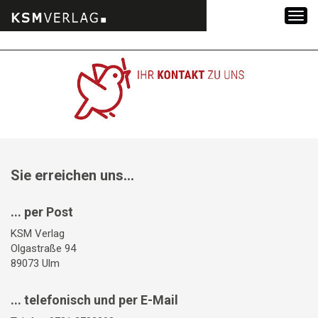
Zum
Inhalt
springen
Sie erreichen uns...
... per Post
KSM Verlag
Olgastraße 94
89073 Ulm
... telefonisch und per E-Mail