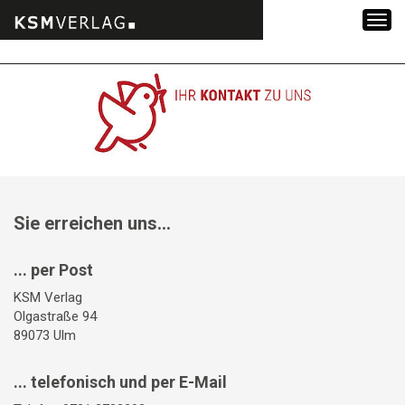
Zum
Inhalt
springen
Sie erreichen uns...
... per Post
KSM Verlag
Olgastraße 94
89073 Ulm
... telefonisch und per E-Mail