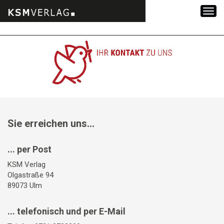
Zum
Inhalt
springen
Sie erreichen uns...
... per Post
KSM Verlag
Olgastraße 94
89073 Ulm
... telefonisch und per E-Mail