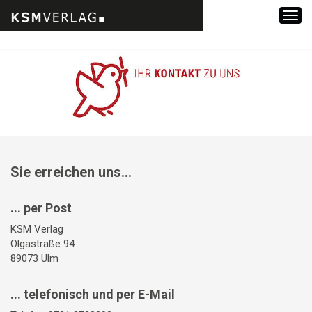
Zum
Inhalt
springen
Sie erreichen uns...
... per Post
KSM Verlag
Olgastraße 94
89073 Ulm
... telefonisch und per E-Mail