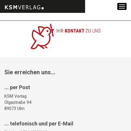
Zum
Inhalt
springen
Sie erreichen uns...
... per Post
KSM Verlag
Olgastraße 94
89073 Ulm
... telefonisch und per E-Mail