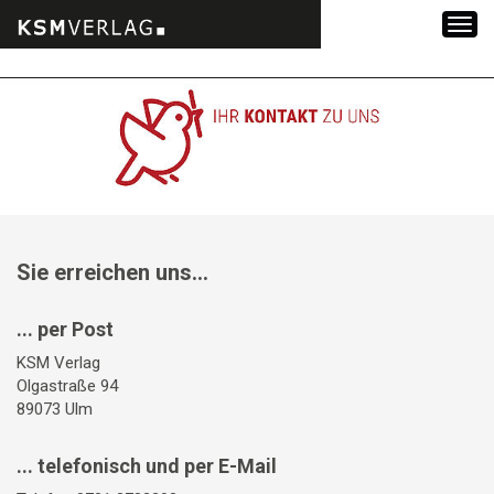
Zum
Inhalt
springen
Sie erreichen uns...
... per Post
KSM Verlag
Olgastraße 94
89073 Ulm
... telefonisch und per E-Mail