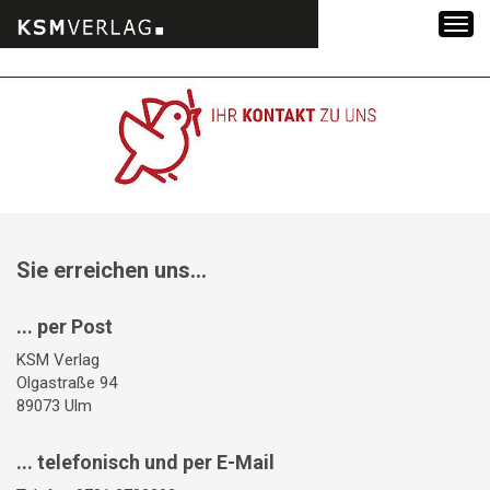
Zum
Inhalt
springen
Sie erreichen uns...
... per Post
KSM Verlag
Olgastraße 94
89073 Ulm
... telefonisch und per E-Mail