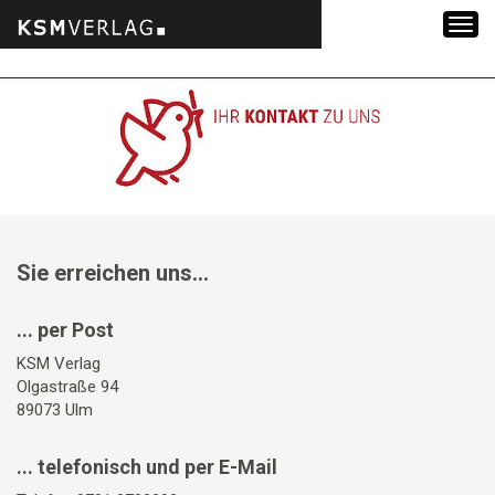
Zum
Inhalt
springen
Sie erreichen uns...
... per Post
KSM Verlag
Olgastraße 94
89073 Ulm
... telefonisch und per E-Mail