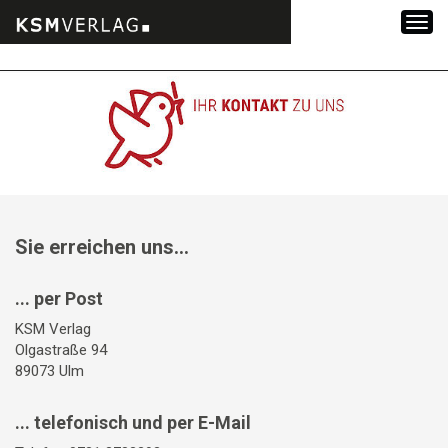
Zum
Inhalt
springen
Sie erreichen uns...
... per Post
KSM Verlag
Olgastraße 94
89073 Ulm
... telefonisch und per E-Mail