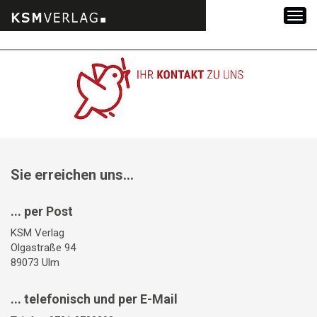
Zum
Inhalt
springen
Sie erreichen uns...
... per Post
KSM Verlag
Olgastraße 94
89073 Ulm
... telefonisch und per E-Mail