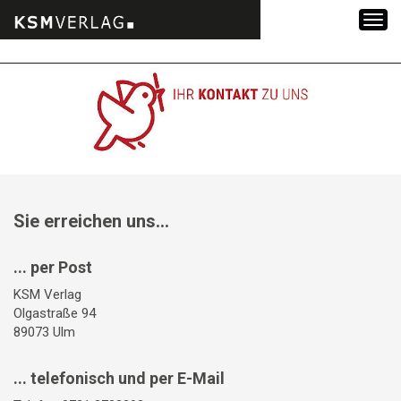
Zum
Inhalt
springen
Sie erreichen uns...
... per Post
KSM Verlag
Olgastraße 94
89073 Ulm
... telefonisch und per E-Mail