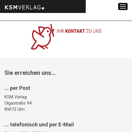
Zum
Inhalt
springen
Sie erreichen uns...
... per Post
KSM Verlag
Olgastraße 94
89073 Ulm
... telefonisch und per E-Mail