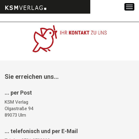
Zum
Inhalt
springen
Sie erreichen uns...
... per Post
KSM Verlag
Olgastraße 94
89073 Ulm
... telefonisch und per E-Mail