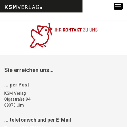
Zum
Inhalt
springen
Sie erreichen uns...
... per Post
KSM Verlag
Olgastraße 94
89073 Ulm
... telefonisch und per E-Mail