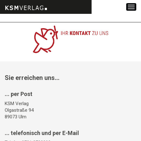
Zum
Inhalt
springen
Sie erreichen uns...
... per Post
KSM Verlag
Olgastraße 94
89073 Ulm
... telefonisch und per E-Mail