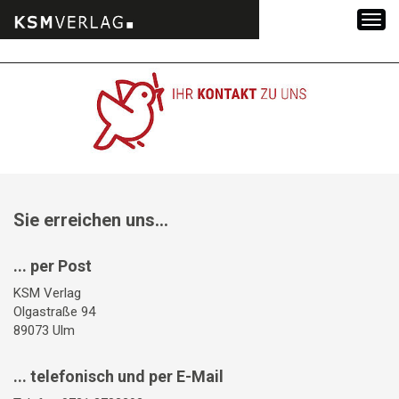
Zum
Inhalt
springen
Sie erreichen uns...
... per Post
KSM Verlag
Olgastraße 94
89073 Ulm
... telefonisch und per E-Mail