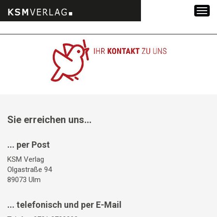
Zum
Inhalt
springen
Sie erreichen uns...
... per Post
KSM Verlag
Olgastraße 94
89073 Ulm
... telefonisch und per E-Mail