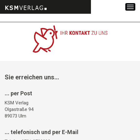
Zum
Inhalt
springen
Sie erreichen uns...
... per Post
KSM Verlag
Olgastraße 94
89073 Ulm
... telefonisch und per E-Mail