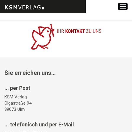
Zum
Inhalt
springen
Sie erreichen uns...
... per Post
KSM Verlag
Olgastraße 94
89073 Ulm
... telefonisch und per E-Mail