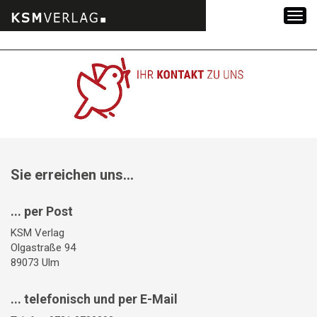
Zum
Inhalt
springen
Sie erreichen uns...
... per Post
KSM Verlag
Olgastraße 94
89073 Ulm
... telefonisch und per E-Mail