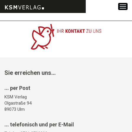
Zum
Inhalt
springen
Sie erreichen uns...
... per Post
KSM Verlag
Olgastraße 94
89073 Ulm
... telefonisch und per E-Mail