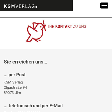
Zum
Inhalt
springen
Sie erreichen uns...
... per Post
KSM Verlag
Olgastraße 94
89073 Ulm
... telefonisch und per E-Mail